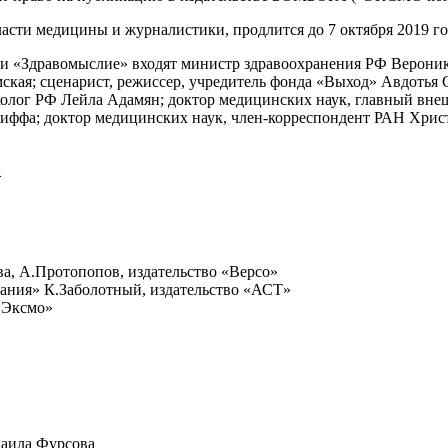
ласти медицины и журналистики, продлится до 7 октября 2019 го
ии «Здравомыслие» входят министр здравоохранения РФ Верони
мская; сценарист, режиссер, учредитель фонда «Выход» Авдотья
колог РФ Лейла Адамян; доктор медицинских наук, главный вн
риффа; доктор медицинских наук, член-корреспондент РАН Христ
:
ва, А.Протопопов, издательство «Версо»
ания» К.Заболотный, издательство «АСТ»
«Эксмо»
хаила Фурсова