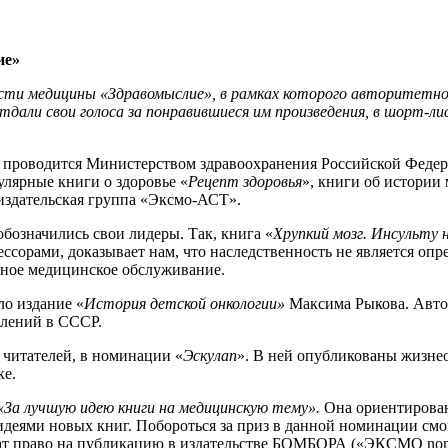
ие»
сти медицины «Здравомыслие», в рамках которого
авторитетное
отдали свои голоса за понравившиеся им произведения, в шорт-л
 проводится Министерством здравоохранения Российской Федер
улярные книги о здоровье «
Рецепт здоровья
», книги об истории
здательская группа «Эксмо-АСТ».
означились свои лидеры. Так, книга «
Хрупкий мозг. Инсульту 
фессорами, доказывает нам, что наследственность не является 
ойное медицинское обслуживание.
ло издание «
История детской онкологии»
Максима Рыкова. Автор
елений в СССР.
 читателей, в номинации «
Эскулап
». В ней опубликованы жизне
ке.
«За лучшую идею книги на медицинскую тему».
Она ориентирован
идеями новых книг. Побороться за приз в данной номинации смо
чат право на публикацию в издательстве БОМБОРА («ЭКСМО non-f