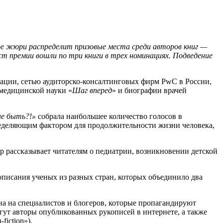
 жюри распределит призовые места среди авторов книг —
ист премии вошли по три книги в трех номинациях. Подведение
ации, сетью аудиторско-консалтинговых фирм PwC в России,
 медицинской науки «
Шаг вперед
» и биографии врачей
не быть?!»
собрала наибольшее количество голосов в
определяющим фактором для продолжительности жизни человека,
 рассказывает читателям о педиатрии, возникновении детской
описания ученых из разных стран, которых объединило два
а на специалистов и блогеров, которые пропагандируют
гут авторы опубликованных рукописей в интернете, а также
iction»).