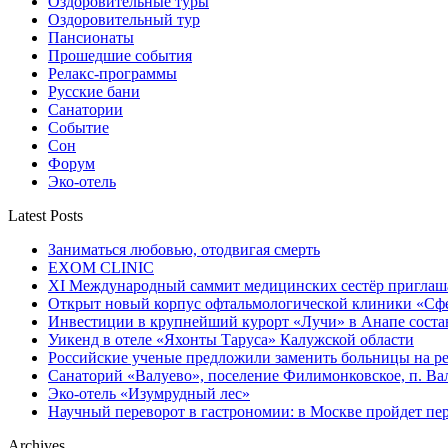
Оздоровительные туры
Оздоровительный тур
Пансионаты
Прошедшие события
Релакс-программы
Русские бани
Санатории
Событие
Сон
Форум
Эко-отель
Latest Posts
Заниматься любовью, отодвигая смерть
EXOM CLINIC
XI Международный саммит медицинских сестёр приглашае
Открыт новый корпус офтальмологической клиники «Сфер
Инвестиции в крупнейший курорт «Лучи» в Анапе состав
Уикенд в отеле «Яхонты Таруса» Калужской области
Российские ученые предложили заменить больницы на р
Санаторий «Валуево», поселение Филимонковское, п. Ва
Эко-отель «Изумрудный лес»
Научный переворот в гастрономии: в Москве пройдет п
Archives