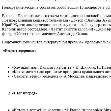
Голосование жюри, в состав которого вошли 16 экспертов в об
В состав Попечительского совета медицинской книжной прем
Лотаков; главный редактор телеканала «Доктор» Эвелина Зака
Юрий Жулев; доктор медицинских наук, главный акушер-гине
Каприн; автор бестселлера «Хватит считать калории!» Джон Б
фонда «Общественное мнение» Александр Ослон.
Шорт-лист номинантов литературной премии «Здравомыслие»
«Рецепт здоровья»
«Хрупкий мозг. Инсульту не быть?!» П. Шнякин, Н. Исае
«Как химичит наш организм: принципы правильного пит
«Секреты вечной молодости» А.Москалев, издательство 
«Шаг вперед»
«История детской онкологии» М. Рыков, типография Ми