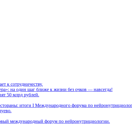
т к сотрудничеству.
а»: на один шаг ближе к жизни без очков — навсегда!
ят 50 млрд рублей.
естораны: итоги I Международного форума по нейронутрициоло
луево.
ервый международный форум по нейронутрициологии.