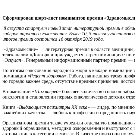
Сформирован шорт-лист номинантов премии «Здравомысл
8 августа стартует новый этап
литературной премии в обла
лидеров народного голосования. Более 10, 5 тысяч участников 
итогов премии состоится 16 октября 2019 года.
«Здравомыслие» — литературная премия в области медицины,
телеканалом «Доктор» и присуждается в трех номинациях: поп
«
Эскулап
». Генеральный информационный партнер премии — и
По итогам голосования народного жюри в каждой номинации об
номинации «
Рецепт здоровья
». Работа, написанная тремя про
но гораздо важнее среда, отсутствие вредных привычек, дост
В номинации «
Шаг вперед
» большее количество голосов набра
онкологии и становлении первых онкологических детских отд
Книга «
Выдающиеся психиатры
XX
века
» — лидер, по мнению
важнейших качества — любовь к профессии и преданность нау
Организаторы премии также учредили отдельную номинацию
здоровый образ жизни, методики оздоровления и выступают с 
авторы книг в категории самиздат. В качестве приза они полу