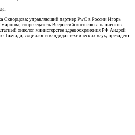
да.
ка Скворцова; управляющий партнер PwC в России Игорь
 Смирнова; сопреседатель Всероссийского союза пациентов
ештатный онколог министерства здравоохранения РФ Андрей
о Тахчиди; социолог и кандидат технических наук, президент