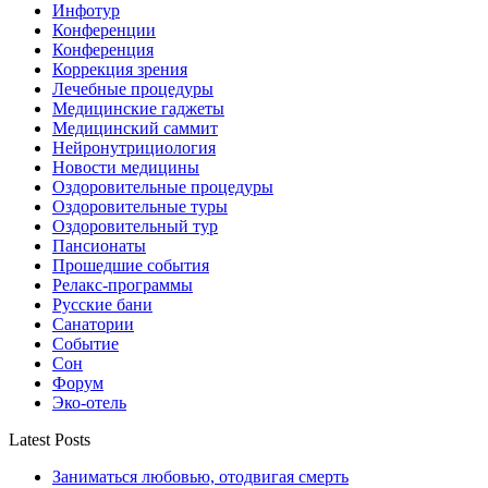
Инфотур
Конференции
Конференция
Коррекция зрения
Лечебные процедуры
Медицинские гаджеты
Медицинский саммит
Нейронутрициология
Новости медицины
Оздоровительные процедуры
Оздоровительные туры
Оздоровительный тур
Пансионаты
Прошедшие события
Релакс-программы
Русские бани
Санатории
Событие
Сон
Форум
Эко-отель
Latest Posts
Заниматься любовью, отодвигая смерть