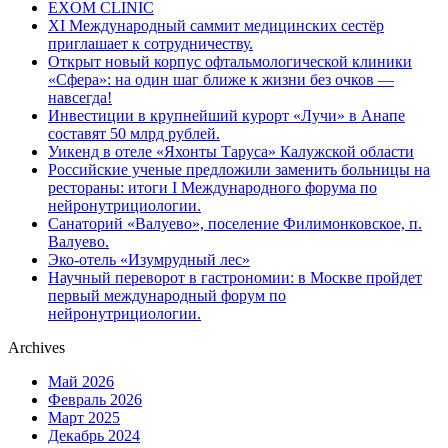
EXOM CLINIC
XI Международный саммит медицинских сестёр
приглашает к сотрудничеству.
Открыт новый корпус офтальмологической клиники
«Сфера»: на один шаг ближе к жизни без очков —
навсегда!
Инвестиции в крупнейший курорт «Лучи» в Анапе
составят 50 млрд рублей.
Уикенд в отеле «Яхонты Таруса» Калужской области
Российские ученые предложили заменить больницы на
рестораны: итоги I Международного форума по
нейронутрициологии.
Санаторий «Валуево», поселение Филимонковское, п.
Валуево.
Эко-отель «Изумрудный лес»
Научный переворот в гастрономии: в Москве пройдет
первый международный форум по
нейронутрициологии.
Archives
Май 2026
Февраль 2026
Март 2025
Декабрь 2024