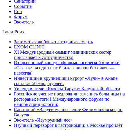
Санатории
Событие
Сон
Форум
Эко-отель
Latest Posts
Заниматься любовью, отодвигая смерть
EXOM CLINIC
XI Международный саммит медицинских сестёр
приглашает к сотрудничеству.
Открыт новый корпус офтальмологической клиники
«Сфера»: на один шаг ближе к жизни без очков —
навсегда!
Инвестиции в крупнейший курорт «Лучи» в Анапе
составят 50 млрд рублей.
Уикенд в отеле «Яхонты Таруса» Калужской области
Российские ученые предложили заменить больницы на
рестораны: итоги I Международного форума по
нейронутрициологии.
Санаторий «Валуево», поселение Филимонковское, п.
Валуево.
Эко-отель «Изумрудный лес»
Научный переворот в гастрономии: в Москве пройдет