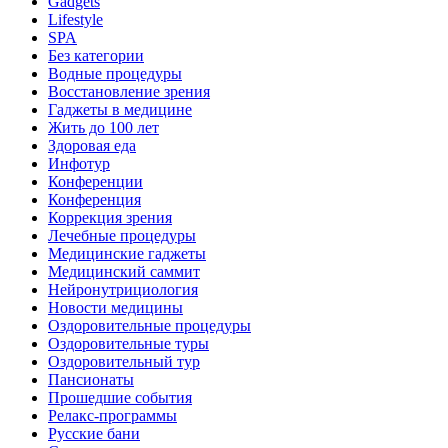
Gadgets
Lifestyle
SPA
Без категории
Водные процедуры
Восстановление зрения
Гаджеты в медицине
Жить до 100 лет
Здоровая еда
Инфотур
Конференции
Конференция
Коррекция зрения
Лечебные процедуры
Медицинские гаджеты
Медицинский саммит
Нейронутрициология
Новости медицины
Оздоровительные процедуры
Оздоровительные туры
Оздоровительный тур
Пансионаты
Прошедшие события
Релакс-программы
Русские бани