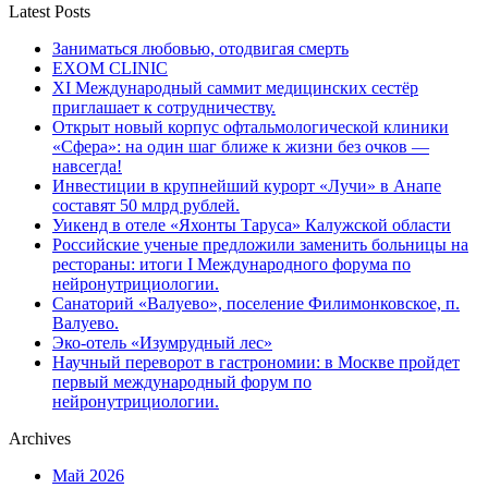
Latest Posts
Заниматься любовью, отодвигая смерть
EXOM CLINIC
XI Международный саммит медицинских сестёр
приглашает к сотрудничеству.
Открыт новый корпус офтальмологической клиники
«Сфера»: на один шаг ближе к жизни без очков —
навсегда!
Инвестиции в крупнейший курорт «Лучи» в Анапе
составят 50 млрд рублей.
Уикенд в отеле «Яхонты Таруса» Калужской области
Российские ученые предложили заменить больницы на
рестораны: итоги I Международного форума по
нейронутрициологии.
Санаторий «Валуево», поселение Филимонковское, п.
Валуево.
Эко-отель «Изумрудный лес»
Научный переворот в гастрономии: в Москве пройдет
первый международный форум по
нейронутрициологии.
Archives
Май 2026