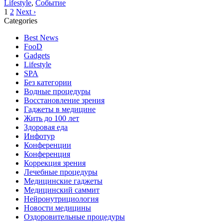
Lifestyle
,
Событие
1
2
Next ›
Categories
Best News
FooD
Gadgets
Lifestyle
SPA
Без категории
Водные процедуры
Восстановление зрения
Гаджеты в медицине
Жить до 100 лет
Здоровая еда
Инфотур
Конференции
Конференция
Коррекция зрения
Лечебные процедуры
Медицинские гаджеты
Медицинский саммит
Нейронутрициология
Новости медицины
Оздоровительные процедуры