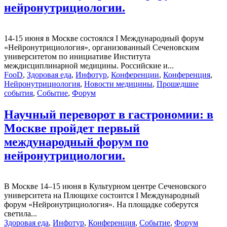
нейронутрициологии.
14-15 июня в Москве состоялся I Международный форум
«Нейронутрициология», организованный Сеченовским
университетом по инициативе Института
междисциплинарной медицины. Российские и...
FooD
,
Здоровая еда
,
Инфотур
,
Конференции
,
Конференция
,
Нейронутрициология
,
Новости медицины
,
Прошедшие
события
,
Событие
,
Форум
Научный переворот в гастрономии: в
Москве пройдет первый
международный форум по
нейронутрициологии.
В Москве 14–15 июня в Культурном центре Сеченовского
университета на Плющихе состоится I Международный
форум «Нейронутрициология». На площадке соберутся
светила...
Здоровая еда
,
Инфотур
,
Конференция
,
Событие
,
Форум