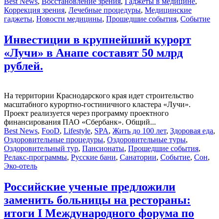
Best News
,
Восстановление зрения
,
Гаджеты в медицине
,
Коррекция зрения
,
Лечебные процедуры
,
Медицинские
гаджеты
,
Новости медицины
,
Прошедшие события
,
Событие
Инвестиции в крупнейший курорт
«Лучи» в Анапе составят 50 млрд
рублей.
На территории Краснодарского края идет строительство
масштабного курортно-гостиничного кластера «Лучи».
Проект реализуется через программу проектного
финансирования ПАО «Сбербанк». Общий...
Best News
,
FooD
,
Lifestyle
,
SPA
,
Жить до 100 лет
,
Здоровая еда
,
Оздоровительные процедуры
,
Оздоровительные туры
,
Оздоровительный тур
,
Пансионаты
,
Прошедшие события
,
Релакс-программы
,
Русские бани
,
Санатории
,
Событие
,
Сон
,
Эко-отель
Российские ученые предложили
заменить больницы на рестораны:
итоги I Международного форума по