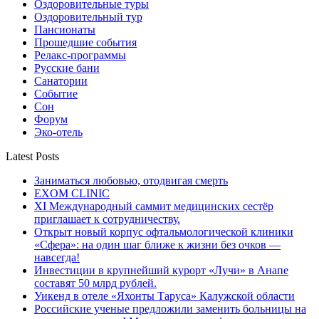
Оздоровительные туры
Оздоровительный тур
Пансионаты
Прошедшие события
Релакс-программы
Русские бани
Санатории
Событие
Сон
Форум
Эко-отель
Latest Posts
Заниматься любовью, отодвигая смерть
EXOM CLINIC
XI Международный саммит медицинских сестёр
приглашает к сотрудничеству.
Открыт новый корпус офтальмологической клиники
«Сфера»: на один шаг ближе к жизни без очков —
навсегда!
Инвестиции в крупнейший курорт «Лучи» в Анапе
составят 50 млрд рублей.
Уикенд в отеле «Яхонты Таруса» Калужской области
Российские ученые предложили заменить больницы на