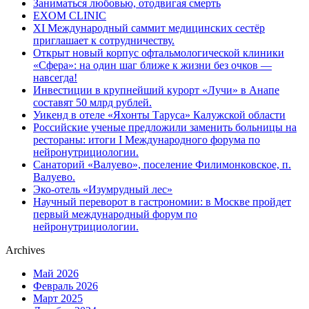
Заниматься любовью, отодвигая смерть
EXOM CLINIC
XI Международный саммит медицинских сестёр
приглашает к сотрудничеству.
Открыт новый корпус офтальмологической клиники
«Сфера»: на один шаг ближе к жизни без очков —
навсегда!
Инвестиции в крупнейший курорт «Лучи» в Анапе
составят 50 млрд рублей.
Уикенд в отеле «Яхонты Таруса» Калужской области
Российские ученые предложили заменить больницы на
рестораны: итоги I Международного форума по
нейронутрициологии.
Санаторий «Валуево», поселение Филимонковское, п.
Валуево.
Эко-отель «Изумрудный лес»
Научный переворот в гастрономии: в Москве пройдет
первый международный форум по
нейронутрициологии.
Archives
Май 2026
Февраль 2026
Март 2025