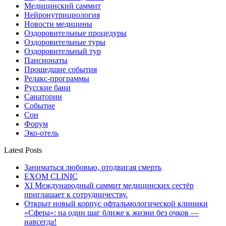
Медицинский саммит
Нейронутрициология
Новости медицины
Оздоровительные процедуры
Оздоровительные туры
Оздоровительный тур
Пансионаты
Прошедшие события
Релакс-программы
Русские бани
Санатории
Событие
Сон
Форум
Эко-отель
Latest Posts
Заниматься любовью, отодвигая смерть
EXOM CLINIC
XI Международный саммит медицинских сестёр
приглашает к сотрудничеству.
Открыт новый корпус офтальмологической клиники
«Сфера»: на один шаг ближе к жизни без очков —
навсегда!