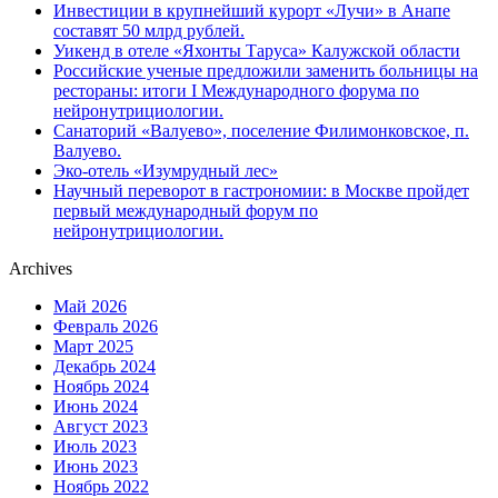
Инвестиции в крупнейший курорт «Лучи» в Анапе
составят 50 млрд рублей.
Уикенд в отеле «Яхонты Таруса» Калужской области
Российские ученые предложили заменить больницы на
рестораны: итоги I Международного форума по
нейронутрициологии.
Санаторий «Валуево», поселение Филимонковское, п.
Валуево.
Эко-отель «Изумрудный лес»
Научный переворот в гастрономии: в Москве пройдет
первый международный форум по
нейронутрициологии.
Archives
Май 2026
Февраль 2026
Март 2025
Декабрь 2024
Ноябрь 2024
Июнь 2024
Август 2023
Июль 2023
Июнь 2023
Ноябрь 2022