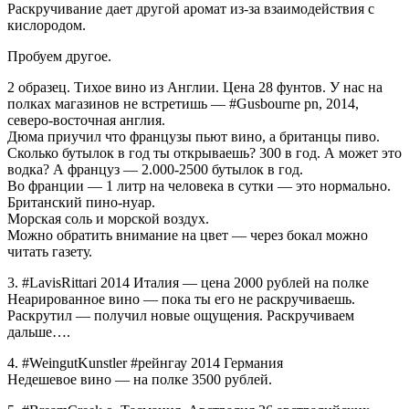
Раскручивание дает другой аромат из-за взаимодействия с
кислородом.
Пробуем другое.
2 образец. Тихое вино из Англии. Цена 28 фунтов. У нас на
полках магазинов не встретишь — #Gusbourne pn, 2014,
северо-восточная англия.
Дюма приучил что французы пьют вино, а британцы пиво.
Сколько бутылок в год ты открываешь? 300 в год. А может это
водка? А француз — 2.000-2500 бутылок в год.
Во франции — 1 литр на человека в сутки — это нормально.
Британский пино-нуар.
Морская соль и морской воздух.
Можно обратить внимание на цвет — через бокал можно
читать газету.
3. #LavisRittari 2014 Италия — цена 2000 рублей на полке
Неарированное вино — пока ты его не раскручиваешь.
Раскрутил — получил новые ощущения. Раскручиваем
дальше….
4. #WeingutKunstler #рейнгау 2014 Германия
Недешевое вино — на полке 3500 рублей.