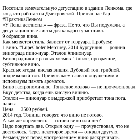
Посетили замечательную дегустацию в здании Ленкома, где
когда-то работал на Дмитровской. Принял нас бар
#ПрактикаЛенком
«У Лены деглисты.» — фраза. Не то, что Вы подумали, а
дегустационные листы для каждого участника.
9 образцов вина.
Как меняется стиль. Зависит от терруара. Пробуем:
1 вино. #LupeCholer Mercurey, 2014 Бургундия — родина
винограда пино-нуар. Эталон #пинонуар.
Виноградники с разных холмов. Тонкое, прозрачное,
субтильное вино.
Красные ягоды, кислая вишня. Дубовый тон, грибной,
подрезковый тон. Привязываем слова к ощущениям и
используем память ароматов.
Вино гастрономичное. Топленое молоко — не прочувствовал.
Вкус детства, когда ешь кислую вишню.
Эталон — пинонуар с выдержкой приобретает тона пота,
навоза.
Цена — 3500 рублей.
2014 год. Тонины говорят, что вино не готово.
А как же определить — готово вино или нет?
Надо покупать две. Открыл одну — прочувствовал, что не
достоялось. Через некоторое время — открыл другую.
Рекмендуют перед употреблением вино раскручивать.