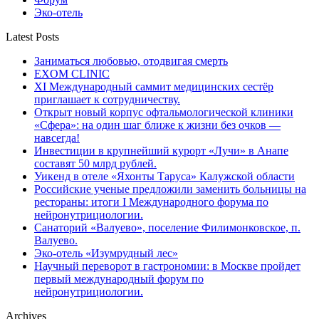
Эко-отель
Latest Posts
Заниматься любовью, отодвигая смерть
EXOM CLINIC
XI Международный саммит медицинских сестёр
приглашает к сотрудничеству.
Открыт новый корпус офтальмологической клиники
«Сфера»: на один шаг ближе к жизни без очков —
навсегда!
Инвестиции в крупнейший курорт «Лучи» в Анапе
составят 50 млрд рублей.
Уикенд в отеле «Яхонты Таруса» Калужской области
Российские ученые предложили заменить больницы на
рестораны: итоги I Международного форума по
нейронутрициологии.
Санаторий «Валуево», поселение Филимонковское, п.
Валуево.
Эко-отель «Изумрудный лес»
Научный переворот в гастрономии: в Москве пройдет
первый международный форум по
нейронутрициологии.
Archives