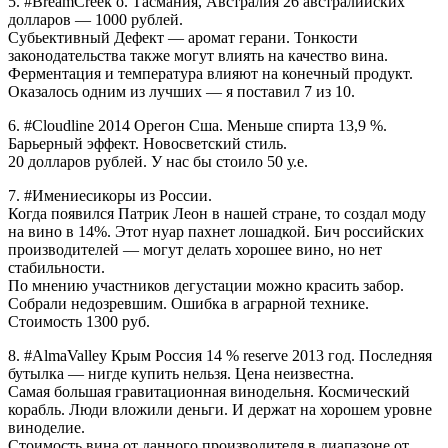
5. #BreamCreek о. Тасмания, Австралия 26 австралийских
долларов — 1000 рублей.
Субьективный Дефект — аромат герани. Тонкости
законодательства также могут влиять на качество вина.
Ферментация и температура влияют на конечный продукт.
Оказалось одним из лучших — я поставил 7 из 10.
6. #Cloudline 2014 Орегон Сша. Меньше спирта 13,9 %.
Барьерный эффект. Новосветский стиль.
20 долларов рублей. У нас бы стоило 50 у.е.
7. #Имениесикоры из России.
Когда появился Патрик Леон в нашей стране, то создал моду
на вино в 14%. Этот нуар пахнет лошадкой. Бич российских
производителей — могут делать хорошее вино, но нет
стабильности.
По мнению участников дегустации можно красить забор.
Собрали недозревшим. Ошибка в аграрной технике.
Стоимость 1300 руб.
8. #AlmaValley Крым Россия 14 % reserve 2013 год. Последняя
бутылка — нигде купить нельзя. Цена неизвестна.
Самая большая гравитационная винодельня. Космический
корабль. Люди вложили деньги. И держат на хорошем уровне
виноделие.
Стоимость вина от данного производителя в диапазоне от