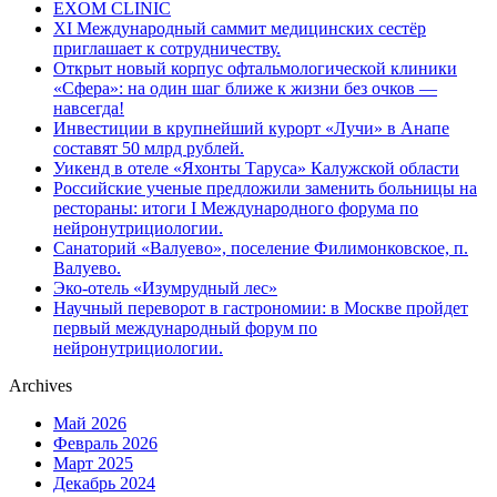
EXOM CLINIC
XI Международный саммит медицинских сестёр
приглашает к сотрудничеству.
Открыт новый корпус офтальмологической клиники
«Сфера»: на один шаг ближе к жизни без очков —
навсегда!
Инвестиции в крупнейший курорт «Лучи» в Анапе
составят 50 млрд рублей.
Уикенд в отеле «Яхонты Таруса» Калужской области
Российские ученые предложили заменить больницы на
рестораны: итоги I Международного форума по
нейронутрициологии.
Санаторий «Валуево», поселение Филимонковское, п.
Валуево.
Эко-отель «Изумрудный лес»
Научный переворот в гастрономии: в Москве пройдет
первый международный форум по
нейронутрициологии.
Archives
Май 2026
Февраль 2026
Март 2025
Декабрь 2024