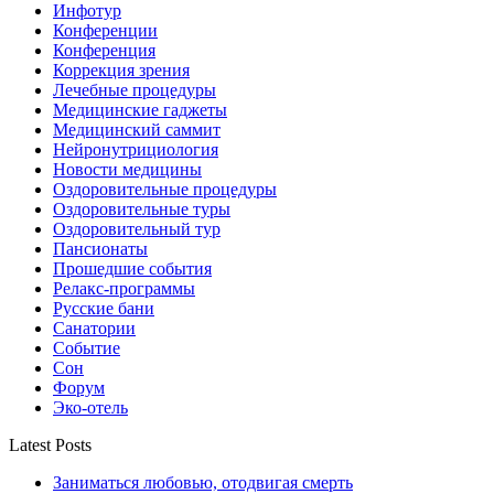
Инфотур
Конференции
Конференция
Коррекция зрения
Лечебные процедуры
Медицинские гаджеты
Медицинский саммит
Нейронутрициология
Новости медицины
Оздоровительные процедуры
Оздоровительные туры
Оздоровительный тур
Пансионаты
Прошедшие события
Релакс-программы
Русские бани
Санатории
Событие
Сон
Форум
Эко-отель
Latest Posts
Заниматься любовью, отодвигая смерть