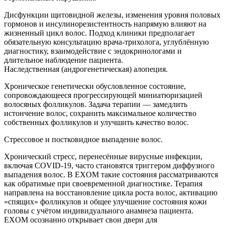
Дисфункции щитовидной железы, изменения уровня половых
гормонов и инсулинорезистентность напрямую влияют на
жизненный цикл волос. Подход клиники предполагает
обязательную консультацию врача-трихолога, углублённую
диагностику, взаимодействие с эндокринологами и
длительное наблюдение пациента.
Наследственная (андрогенетическая) алопеция.
Хроническое генетически обусловленное состояние,
сопровождающееся прогрессирующей миниатюризацией
волосяных фолликулов. Задача терапии — замедлить
истончение волос, сохранить максимальное количество
собственных фолликулов и улучшить качество волос.
Стрессовое и постковидное выпадение волос.
Хронический стресс, перенесённые вирусные инфекции,
включая COVID-19, часто становятся триггером диффузного
выпадения волос. В EXOM такие состояния рассматриваются
как обратимые при своевременной диагностике. Терапия
направлена на восстановление цикла роста волос, активацию
«спящих» фолликулов и общее улучшение состояния кожи
головы с учётом индивидуального анамнеза пациента.
EXOM осознанно открывает свои двери для