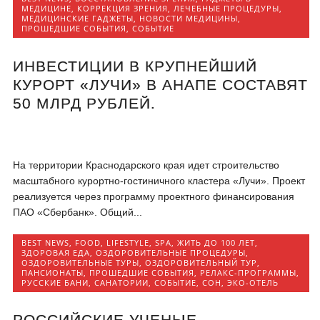
МЕДИЦИНЕ
,
КОРРЕКЦИЯ ЗРЕНИЯ
,
ЛЕЧЕБНЫЕ ПРОЦЕДУРЫ
,
МЕДИЦИНСКИЕ ГАДЖЕТЫ
,
НОВОСТИ МЕДИЦИНЫ
,
ПРОШЕДШИЕ СОБЫТИЯ
,
СОБЫТИЕ
ИНВЕСТИЦИИ В КРУПНЕЙШИЙ
КУРОРТ «ЛУЧИ» В АНАПЕ СОСТАВЯТ
50 МЛРД РУБЛЕЙ.
На территории Краснодарского края идет строительство
масштабного курортно-гостиничного кластера «Лучи». Проект
реализуется через программу проектного финансирования
ПАО «Сбербанк». Общий...
BEST NEWS
,
FOOD
,
LIFESTYLE
,
SPA
,
ЖИТЬ ДО 100 ЛЕТ
,
ЗДОРОВАЯ ЕДА
,
ОЗДОРОВИТЕЛЬНЫЕ ПРОЦЕДУРЫ
,
ОЗДОРОВИТЕЛЬНЫЕ ТУРЫ
,
ОЗДОРОВИТЕЛЬНЫЙ ТУР
,
ПАНСИОНАТЫ
,
ПРОШЕДШИЕ СОБЫТИЯ
,
РЕЛАКС-ПРОГРАММЫ
,
РУССКИЕ БАНИ
,
САНАТОРИИ
,
СОБЫТИЕ
,
СОН
,
ЭКО-ОТЕЛЬ
РОССИЙСКИЕ УЧЕНЫЕ