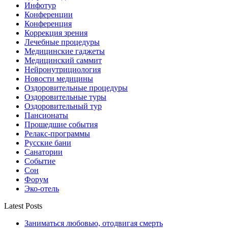
Инфотур
Конференции
Конференция
Коррекция зрения
Лечебные процедуры
Медицинские гаджеты
Медицинский саммит
Нейронутрициология
Новости медицины
Оздоровительные процедуры
Оздоровительные туры
Оздоровительный тур
Пансионаты
Прошедшие события
Релакс-программы
Русские бани
Санатории
Событие
Сон
Форум
Эко-отель
Latest Posts
Заниматься любовью, отодвигая смерть