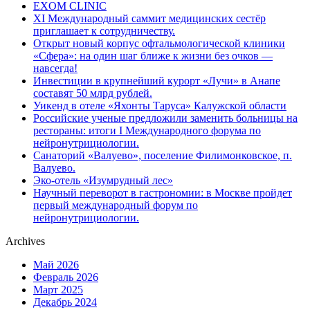
EXOM CLINIC
XI Международный саммит медицинских сестёр
приглашает к сотрудничеству.
Открыт новый корпус офтальмологической клиники
«Сфера»: на один шаг ближе к жизни без очков —
навсегда!
Инвестиции в крупнейший курорт «Лучи» в Анапе
составят 50 млрд рублей.
Уикенд в отеле «Яхонты Таруса» Калужской области
Российские ученые предложили заменить больницы на
рестораны: итоги I Международного форума по
нейронутрициологии.
Санаторий «Валуево», поселение Филимонковское, п.
Валуево.
Эко-отель «Изумрудный лес»
Научный переворот в гастрономии: в Москве пройдет
первый международный форум по
нейронутрициологии.
Archives
Май 2026
Февраль 2026
Март 2025
Декабрь 2024