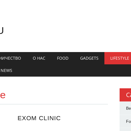
U
НИЧЕСТВО
О НАС
FOOD
GADGETS
LIFESTYLE
 NEWS
le
C
Be
EXOM CLINIC
F