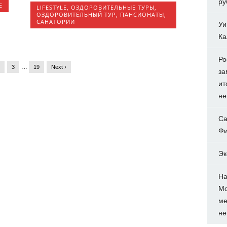
ру
E
LIFESTYLE
,
ОЗДОРОВИТЕЛЬНЫЕ ТУРЫ
,
ОЗДОРОВИТЕЛЬНЫЙ ТУР
,
ПАНСИОНАТЫ
,
САНАТОРИИ
Уи
Ка
Ро
2
3
…
19
Next ›
за
ит
не
Са
Фи
Эк
На
Мо
ме
не