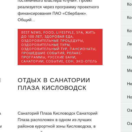
гостиничного кластера «Лучи». Проект
Ко
реализуется через программу проектного
финансирования ПАО «Сбербанк».
Ко
Общий...
Ко
BEST NEWS
,
FOOD
,
LIFESTYLE
,
SPA
,
ЖИТЬ
ДО 100 ЛЕТ
,
ЗДОРОВАЯ ЕДА
,
ОЗДОРОВИТЕЛЬНЫЕ ПРОЦЕДУРЫ
,
Ле
ОЗДОРОВИТЕЛЬНЫЕ ТУРЫ
,
ОЗДОРОВИТЕЛЬНЫЙ ТУР
,
ПАНСИОНАТЫ
,
ПРОШЕДШИЕ СОБЫТИЯ
,
РЕЛАКС-
ПРОГРАММЫ
,
РУССКИЕ БАНИ
,
Ме
САНАТОРИИ
,
СОБЫТИЕ
,
СОН
,
ЭКО-ОТЕЛЬ
Ме
М
ОТДЫХ В САНАТОРИИ
Не
ПЛАЗА КИСЛОВОДСК
Но
Оз
а
Санаторий Плаза Кисловодск Санаторий
Плаза расположен в одном из лучших
Оз
м
районов курортной зоны Кисловодска, в