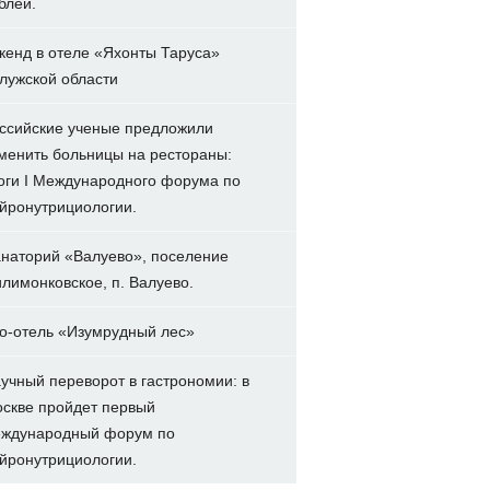
блей.
кенд в отеле «Яхонты Таруса»
лужской области
ссийские ученые предложили
менить больницы на рестораны:
оги I Международного форума по
йронутрициологии.
наторий «Валуево», поселение
лимонковское, п. Валуево.
о-отель «Изумрудный лес»
учный переворот в гастрономии: в
скве пройдет первый
ждународный форум по
йронутрициологии.