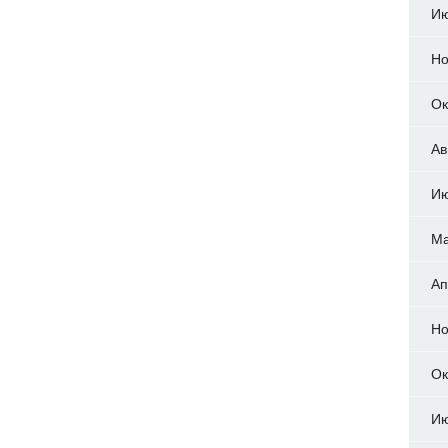
Ию
Но
Ок
Ав
Ию
Ма
Ап
Но
Ок
Ию