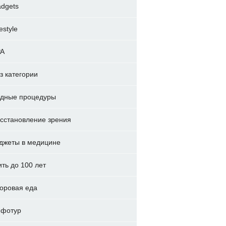
dgets
festyle
PA
з категории
дные процедуры
сстановление зрения
джеты в медицине
ть до 100 лет
оровая еда
фотур