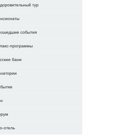
доровительный тур
нсионаты
ошедшие события
лакс-программы
сские бани
натории
бытие
он
орум
о-отель