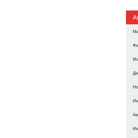
A
Ма
Фе
Ма
Де
Но
Ию
Ав
Ию