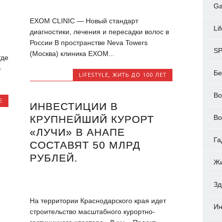
Ga
EXOM CLINIC — Новый стандарт
Li
диагностики, лечения и пересадки волос в
России В пространстве Neva Towers
S
(Москва) клиника EXOM...
где
–
Бе
LIFESTYLE
,
ЖИТЬ ДО 100 ЛЕТ
Во
E
ИНВЕСТИЦИИ В
КРУПНЕЙШИЙ КУРОРТ
Во
«ЛУЧИ» В АНАПЕ
Га
СОСТАВЯТ 50 МЛРД
РУБЛЕЙ.
Жи
Зд
На территории Краснодарского края идет
Ин
строительство масштабного курортно-