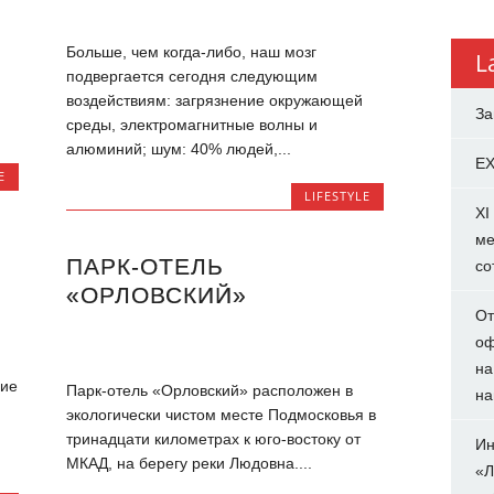
Больше, чем когда-либо, наш мозг
L
подвергается сегодня следующим
воздействиям: загрязнение окружающей
За
среды, электромагнитные волны и
алюминий; шум: 40% людей,...
EX
E
LIFESTYLE
XI
ме
ПАРК-ОТЕЛЬ
со
«ОРЛОВСКИЙ»
От
оф
на
щие
Парк-отель «Орловский» расположен в
на
экологически чистом месте Подмосковья в
тринадцати километрах к юго-востоку от
Ин
МКАД, на берегу реки Людовна....
«Л