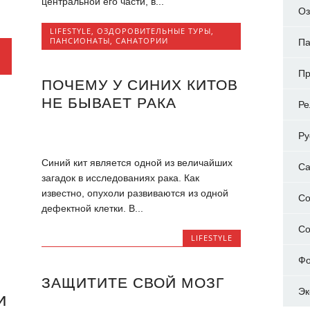
центральной его части, в...
Оз
LIFESTYLE
,
ОЗДОРОВИТЕЛЬНЫЕ ТУРЫ
,
ПАНСИОНАТЫ
,
САНАТОРИИ
Па
Пр
ПОЧЕМУ У СИНИХ КИТОВ
НЕ БЫВАЕТ РАКА
Ре
Ру
Синий кит является одной из величайших
Са
загадок в исследованиях рака. Как
известно, опухоли развиваются из одной
Со
дефектной клетки. В...
С
LIFESTYLE
Ф
ЗАЩИТИТЕ СВОЙ МОЗГ
Эк
И