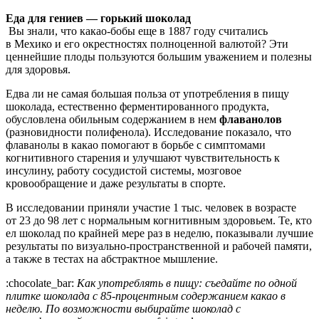
Еда для гениев — горький шоколад
Вы знали, что какао-бобы еще в 1887 году считались
в Мехико и его окрестностях полноценной валютой? Эти
ценнейшие плоды пользуются большим уважением и полезны
для здоровья.
Едва ли не самая большая польза от употребления в пищу
шоколада, естественно ферментированного продукта,
обусловлена обильным содержанием в нем
флаванолов
(разновидности полифенола). Исследование показало, что
флаванолы в какао помогают в борьбе с симптомами
когнитивного старения и улучшают чувствительность к
инсулину, работу сосудистой системы, мозговое
кровообращение и даже результаты в спорте.
В исследовании приняли участие 1 тыс. человек в возрасте
от 23 до 98 лет с нормальным когнитивным здоровьем. Те, кто
ел шоколад по крайней мере раз в неделю, показывали лучшие
результаты по визуально-пространственной и рабочей памяти,
а также в тестах на абстрактное мышление.
:chocolate_bar:
Как употреблять в пищу: съедайте по одной
плитке шоколада с 85-процентным содержанием какао в
неделю. По возможности выбирайте шоколад с