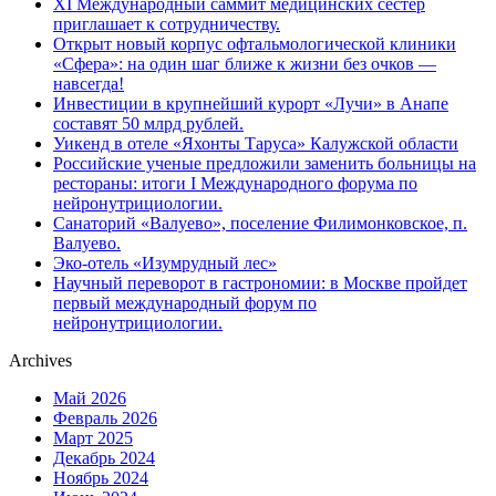
XI Международный саммит медицинских сестёр
приглашает к сотрудничеству.
Открыт новый корпус офтальмологической клиники
«Сфера»: на один шаг ближе к жизни без очков —
навсегда!
Инвестиции в крупнейший курорт «Лучи» в Анапе
составят 50 млрд рублей.
Уикенд в отеле «Яхонты Таруса» Калужской области
Российские ученые предложили заменить больницы на
рестораны: итоги I Международного форума по
нейронутрициологии.
Санаторий «Валуево», поселение Филимонковское, п.
Валуево.
Эко-отель «Изумрудный лес»
Научный переворот в гастрономии: в Москве пройдет
первый международный форум по
нейронутрициологии.
Archives
Май 2026
Февраль 2026
Март 2025
Декабрь 2024
Ноябрь 2024