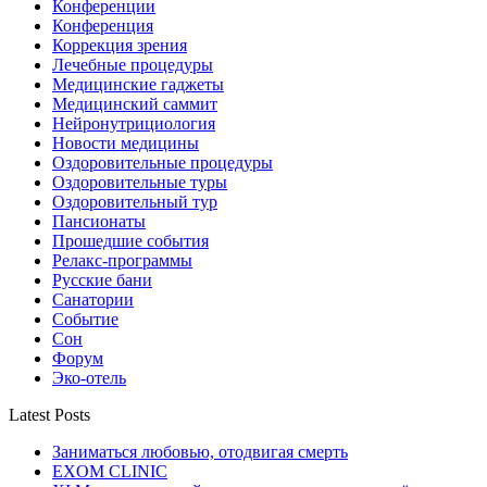
Конференции
Конференция
Коррекция зрения
Лечебные процедуры
Медицинские гаджеты
Медицинский саммит
Нейронутрициология
Новости медицины
Оздоровительные процедуры
Оздоровительные туры
Оздоровительный тур
Пансионаты
Прошедшие события
Релакс-программы
Русские бани
Санатории
Событие
Сон
Форум
Эко-отель
Latest Posts
Заниматься любовью, отодвигая смерть
EXOM CLINIC