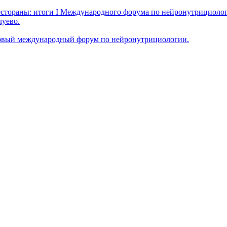
естораны: итоги I Международного форума по нейронутрициоло
луево.
ервый международный форум по нейронутрициологии.