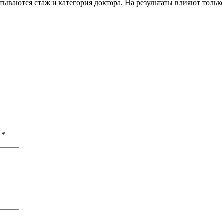
ываются стаж и категория доктора. На результаты влияют толь
ы
*