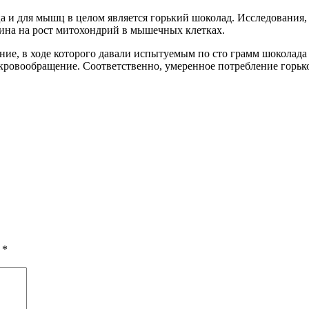
ца и для мышц в целом является горький шоколад. Исследования
ина на рост митохондрий в мышечных клетках.
е, в ходе которого давали испытуемым по сто грамм шоколада в
кровообращение. Соответственно, умеренное потребление горьк
ы
*