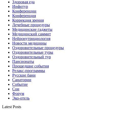
Здоровая еда
Инфотур
Конференции
Конференция
Коррекция зрения
Лечебные процедуры
Медицинские гаджеты
Медицинский саммит
Нейронутрициология
Новости медицины
Оздоровительные процедуры
Оздоровительные туры
Оздоровительный тур
Пансионаты
Прошедшие события
Релакс-программы
Русские бани
Санатории
Событие
Сон
Форум
Эко-отель
Latest Posts