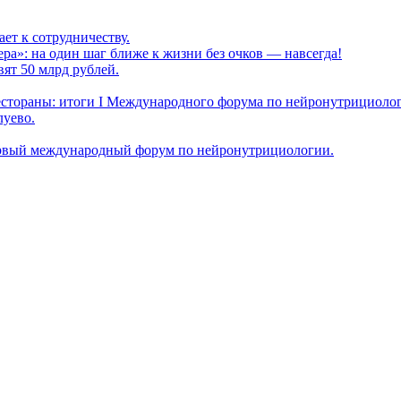
т к сотрудничеству.
а»: на один шаг ближе к жизни без очков — навсегда!
ят 50 млрд рублей.
естораны: итоги I Международного форума по нейронутрициоло
луево.
ервый международный форум по нейронутрициологии.