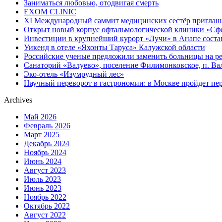
Заниматься любовью, отодвигая смерть
EXOM CLINIC
XI Международный саммит медицинских сестёр приглашае
Открыт новый корпус офтальмологической клиники «Сфер
Инвестиции в крупнейший курорт «Лучи» в Анапе состав
Уикенд в отеле «Яхонты Таруса» Калужской области
Российские ученые предложили заменить больницы на р
Санаторий «Валуево», поселение Филимонковское, п. Ва
Эко-отель «Изумрудный лес»
Научный переворот в гастрономии: в Москве пройдет п
Archives
Май 2026
Февраль 2026
Март 2025
Декабрь 2024
Ноябрь 2024
Июнь 2024
Август 2023
Июль 2023
Июнь 2023
Ноябрь 2022
Октябрь 2022
Август 2022