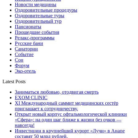
Новости медицины
Оздоровительные процедуры
Оздоровительные туры
Оздоровительный тур
Пансионаты
Прошедшие события
Релакс-программы
Русские бани
Санатории
Событие
Сон
Форум
Эко-отель
Latest Posts
Заниматься любовью, отодвигая смерть
EXOM CLINIC
XI Международный саммит медицинских сестёр
приглашает к сотрудничеству.
Открыт новый корпус офтальмологической клиники
«Сфера»: на один шаг ближе к жизни без очков —
навсегда!
Инвестиции в крупнейший курорт «Лучи» в Анапе
составят 50 млрд рублей.