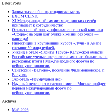
Latest Posts
Заниматься любовью, отодвигая смерть
EXOM CLINIC
XI Международный саммит медицинских сестёр
приглашает к сотрудничеству.
Открыт новый корпус офтальмологической клиники
«Сфера»: на один шаг ближе к жизни без очков —
навсегда!
Инвестиции в крупнейший курорт «Лучи» в Анапе
составят 50 млрд рублей.
Уикенд в отеле «Яхонты Таруса» Калужской области
Российские ученые предложили заменить больницы на
рестораны: итоги I Международного форума по
нейронутрициологии.
Санаторий «Валуево», поселение Филимонковское, п.
Валуево.
Эко-отель «Изумрудный лес»
Научный переворот в гастрономии: в Москве пройдет
первый международный форум по
нейронутрициологии.
Archives
Май 2026