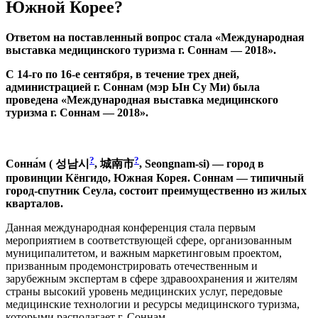
Южной Корее?
Ответом на поставленный вопрос стала
«Международная
выставка медицинского туризма г. Соннам — 2018».
С 14-го по 16-е сентября, в течение трех дней,
администрацией г. Соннам (мэр Ын Су Ми) была
проведена «Международная выставка медицинского
туризма г. Соннам — 2018».
?
?
Сонна́м (
성남시
,
城南市
, Seongnam-si) — город в
провинции Кёнгидо, Южная Корея. Соннам — типичный
город-спутник Сеула, состоит преимущественно из жилых
кварталов.
Данная международная конференция стала первым
мероприятием в соответствующей сфере, организованным
муниципалитетом, и важным маркетинговым проектом,
призванным продемонстрировать отечественным и
зарубежным экспертам в сфере здравоохранения и жителям
страны высокий уровень медицинских услуг, передовые
медицинские технологии и ресурсы медицинского туризма,
которыми располагает г. Соннам.