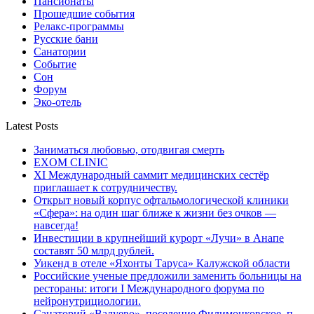
Пансионаты
Прошедшие события
Релакс-программы
Русские бани
Санатории
Событие
Сон
Форум
Эко-отель
Latest Posts
Заниматься любовью, отодвигая смерть
EXOM CLINIC
XI Международный саммит медицинских сестёр
приглашает к сотрудничеству.
Открыт новый корпус офтальмологической клиники
«Сфера»: на один шаг ближе к жизни без очков —
навсегда!
Инвестиции в крупнейший курорт «Лучи» в Анапе
составят 50 млрд рублей.
Уикенд в отеле «Яхонты Таруса» Калужской области
Российские ученые предложили заменить больницы на
рестораны: итоги I Международного форума по
нейронутрициологии.
Санаторий «Валуево», поселение Филимонковское, п.