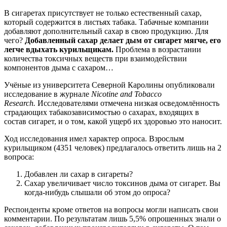
В сигаретах присутствует не только естественный сахар,
который содержится в листьях табака. Табачные компании
добавляют дополнительный сахар в свою продукцию. Для
чего?
Добавленный сахар делает дым от сигарет мягче, его
легче вдыхать курильщикам.
Проблема в возрастании
количества токсичных веществ при взаимодействии
компонентов дыма с сахаром…
Учёные из университета Северной Каролины опубликовали
исследование в журнале
Nicotine and Tobacco
Research.
Исследователями отмечена низкая осведомлённость
страдающих табакозависимостью о сахарах, входящих в
состав сигарет, и о том, какой ущерб их здоровью это наносит.
Ход исследования имел характер опроса. Взрослым
курильщиком (4351 человек) предлагалось ответить лишь на 2
вопроса:
Добавлен ли сахар в сигареты?
Сахар увеличивает число токсинов дыма от сигарет. Вы
когда-нибудь слышали об этом до опроса?
Респонденты кроме ответов на вопросы могли написать свои
комментарии. По результатам лишь 5,5% опрошенных знали о