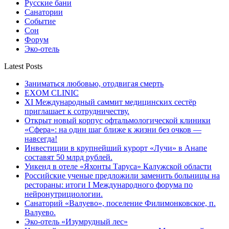
Русские бани
Санатории
Событие
Сон
Форум
Эко-отель
Latest Posts
Заниматься любовью, отодвигая смерть
EXOM CLINIC
XI Международный саммит медицинских сестёр
приглашает к сотрудничеству.
Открыт новый корпус офтальмологической клиники
«Сфера»: на один шаг ближе к жизни без очков —
навсегда!
Инвестиции в крупнейший курорт «Лучи» в Анапе
составят 50 млрд рублей.
Уикенд в отеле «Яхонты Таруса» Калужской области
Российские ученые предложили заменить больницы на
рестораны: итоги I Международного форума по
нейронутрициологии.
Санаторий «Валуево», поселение Филимонковское, п.
Валуево.
Эко-отель «Изумрудный лес»