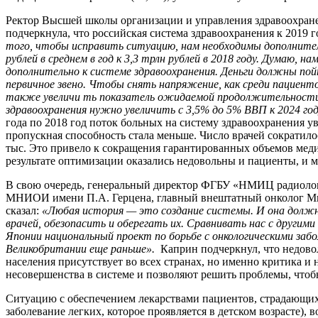
Ректор Высшей школы организации и управления здравоохран
подчеркнула, что российская система здравоохранения к 2019 г
того, чтобы исправить ситуацию, нам необходимы дополните
рублей в среднем в год к 3,3 трлн рублей в 2018 году. Думаю, н
дополнительно к системе здравоохранения. Деньги должны пойт
первичное звено. Чтобы снять напряжение, как среди пациенто
также увеличи ть показатель ожидаемой продолжительности 
здравоохранения нужно увеличить с 3,5% до 5% ВВП к 2024 год
года по 2018 год поток больных на систему здравоохранения ув
пропускная способность стала меньше. Число врачей сократилось
тыс. Это привело к сокращения гарантированных объемов мед
результате оптимизации оказались недовольны и пациенты, и 
В свою очередь, генеральный директор ФГБУ «НМИЦ радиолог
МНИОИ имени П.А. Герцена, главный внештатный онколог Ми
сказал:
«Любая история — это создание системы. И она должн
врачей, обезопасить и оберегать их. Сравнивать нас с другими
Японии национальный проект по борьбе с онкологическими забол
Великобритании еще раньше».
Каприн подчеркнул, что недовол
населения присутствует во всех странах, но именно критика и
несовершенства в системе и позволяют решить проблемы, чтоб
Ситуацию с обеспечением лекарствами пациентов, страдающи
заболевание легких, которое проявляется в детском возрасте), 