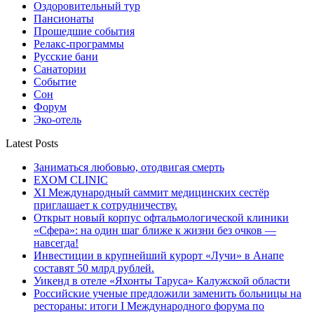
Оздоровительный тур
Пансионаты
Прошедшие события
Релакс-программы
Русские бани
Санатории
Событие
Сон
Форум
Эко-отель
Latest Posts
Заниматься любовью, отодвигая смерть
EXOM CLINIC
XI Международный саммит медицинских сестёр
приглашает к сотрудничеству.
Открыт новый корпус офтальмологической клиники
«Сфера»: на один шаг ближе к жизни без очков —
навсегда!
Инвестиции в крупнейший курорт «Лучи» в Анапе
составят 50 млрд рублей.
Уикенд в отеле «Яхонты Таруса» Калужской области
Российские ученые предложили заменить больницы на
рестораны: итоги I Международного форума по