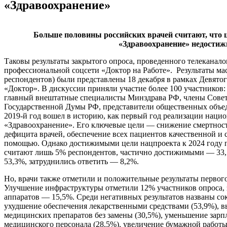
«Здравоохранение»
Больше половины российских врачей считают, что 
«Здравоохранение» недости
Таковы результаты закрытого опроса, проведенного телеканал
профессиональной соцсети «Доктор на Работе». Результаты ма
респондентов) были представлены 18 декабря в рамках Девято
«Доктор». В дискуссии приняли участие более 100 участников
главный внештатные специалисты Минздрава РФ, члены Совет
Государственной Думы РФ, представители общественных объе
2019-й год вошел в историю, как первый год реализации наци
«Здравоохранение». Его ключевые цели — снижение смертност
дефицита врачей, обеспечение всех пациентов качественной и
помощью. Однако достижимыми цели нацпроекта к 2024 году 
считают лишь 5% респондентов, частично достижимыми — 33
53,3%, затруднились ответить — 8,2%.
Но, врачи также отметили и положительные результаты первого
Улучшение инфраструктуры отметили 12% участников опроса,
аппаратов — 15,5%. Среди негативных результатов названы со
ухудшение обеспечения лекарственными средствами (53,9%), в
медицинских препаратов без замены (30,5%), уменьшение зарп
медицинского персонала (28,5%), увеличение бумажной работы