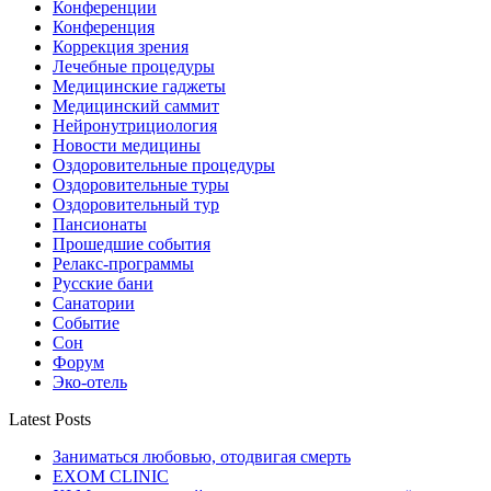
Конференции
Конференция
Коррекция зрения
Лечебные процедуры
Медицинские гаджеты
Медицинский саммит
Нейронутрициология
Новости медицины
Оздоровительные процедуры
Оздоровительные туры
Оздоровительный тур
Пансионаты
Прошедшие события
Релакс-программы
Русские бани
Санатории
Событие
Сон
Форум
Эко-отель
Latest Posts
Заниматься любовью, отодвигая смерть
EXOM CLINIC