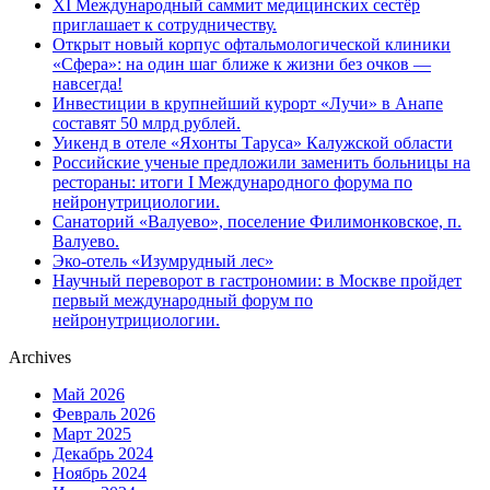
XI Международный саммит медицинских сестёр
приглашает к сотрудничеству.
Открыт новый корпус офтальмологической клиники
«Сфера»: на один шаг ближе к жизни без очков —
навсегда!
Инвестиции в крупнейший курорт «Лучи» в Анапе
составят 50 млрд рублей.
Уикенд в отеле «Яхонты Таруса» Калужской области
Российские ученые предложили заменить больницы на
рестораны: итоги I Международного форума по
нейронутрициологии.
Санаторий «Валуево», поселение Филимонковское, п.
Валуево.
Эко-отель «Изумрудный лес»
Научный переворот в гастрономии: в Москве пройдет
первый международный форум по
нейронутрициологии.
Archives
Май 2026
Февраль 2026
Март 2025
Декабрь 2024
Ноябрь 2024