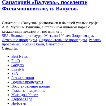
Санаторий «Валуево», поселение
Филимонковское, п. Валуево.
Санаторий «Валуево» расположен в бывшей усадьбе графа
А.И. Мусина-Пушкина, в старинном липовом парке с
каскадными прудами и гротами, на...
SPA
,
Водные процедуры
,
Жить до 100 лет
,
Здоровая еда
,
Лечебные процедуры
,
Оздоровительные процедуры
,
Релакс-
программы
,
Русские бани
,
Санатории
Categories
Best News
FooD
Gadgets
Lifestyle
SPA
Без категории
Водные процедуры
Восстановление зрения
Гаджеты в медицине
Жить до 100 лет
Здоровая еда
Инфотур